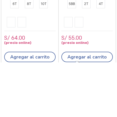
6T
8T
10T
5BB
2T
4T
S/
64
.
00
S/
55
.
00
Agregar al carrito
Agregar al carrito
Recojo en tiendas
Envíos a domicilio