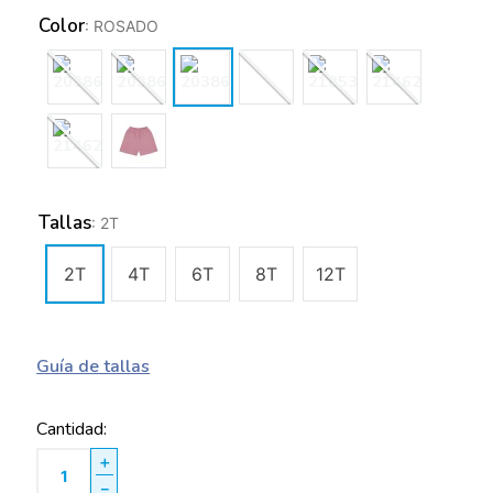
Color
:
ROSADO
Tallas
:
2T
2T
4T
6T
8T
12T
Guía de tallas
Cantidad
＋
－