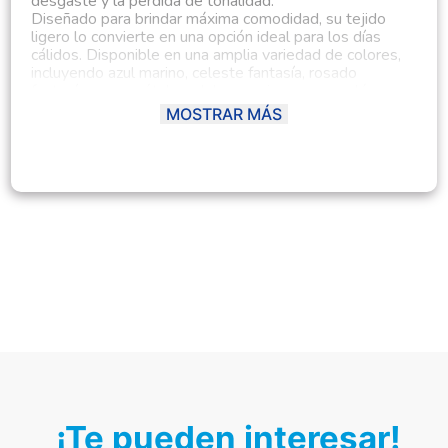
desgaste y la pérdida de tonalidad.
Diseñado para brindar máxima comodidad, su tejido
ligero lo convierte en una opción ideal para los días
cálidos. Disponible en una amplia variedad de colores,
incluyendo azul marino, celeste fantasía, rosado
fantasía, acero pétalo, calabaza, rojo, negro, melón new,
melange, rosa, melange niña, lila bebé, palo rosa, azul
MOSTRAR MÁS
cristal, vino, verde pino, azul índigo, camello, coral,
naranja marte, Barbie Fashion, verde fiesta, celeste
intenso, plomo plata y blush.
Disponible en tallas 2T a 12T, adaptándose a
diferentes edades con un ajuste cómodo y versátil.
¡Te pueden interesar!