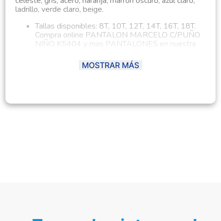
celeste, gris, acero, naranja, marron oscuro, azul claro,
ladrillo, verde claro, beige.
Tallas disponibles: 8T, 10T, 12T, 14T, 16T, 18T.
Compra online PANTALON MARCELO C/PUÑO
NIÑO K5404 y mas PANTALONES en nuestra
tienda
Los diseños del estampado o bordado son
MOSTRAR MÁS
aleatorios segun la disponibilidad de stock.