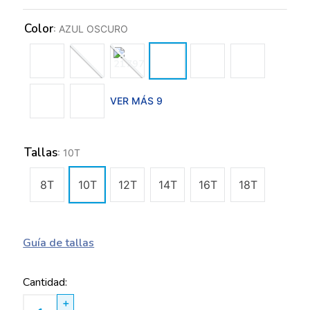
Color
:
AZUL OSCURO
VER MÁS 9
Tallas
:
10T
8T
10T
12T
14T
16T
18T
Guía de tallas
Cantidad
＋