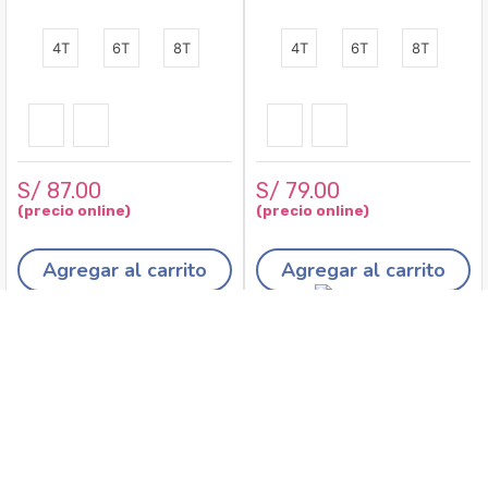
4T
6T
8T
4T
6T
8T
S/
87
.
00
S/
79
.
00
Agregar al carrito
Agregar al carrito
Recojo en tiendas
Envíos a domicilio