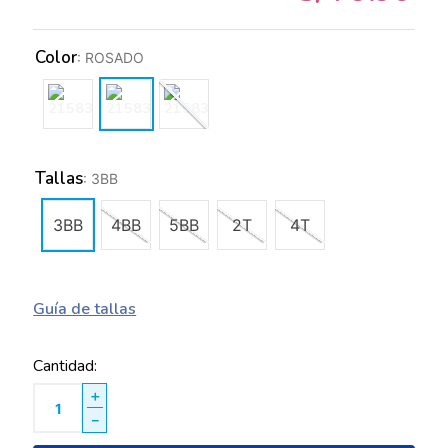
Color
:
ROSADO
Tallas
:
3BB
3BB
4BB
5BB
2T
4T
Guía de tallas
Cantidad
＋
－