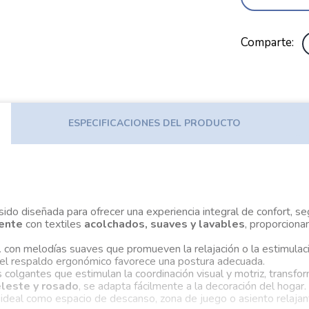
Comparte
ESPECIFICACIONES DEL PRODUCTO
sido diseñada para ofrecer una experiencia integral de confort, 
tente
con textiles
acolchados, suaves y lavables
, proporciona
l
con melodías suaves que promueven la relajación o la estimulac
 el respaldo ergonómico favorece una postura adecuada.
s colgantes que estimulan la coordinación visual y motriz, tran
leste y rosado
, se adapta fácilmente a la decoración del hogar.
s ideal como espacio de descanso, zona de juego o asiento relaja