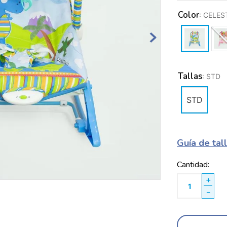
Color
:
CELES
Tallas
:
STD
STD
Guía de tal
Cantidad
＋
－