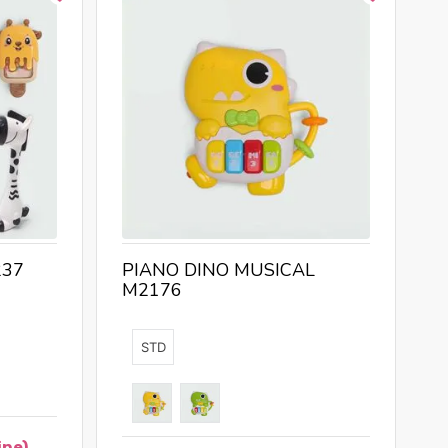
C
237
PIANO DINO MUSICAL
M2176
STD