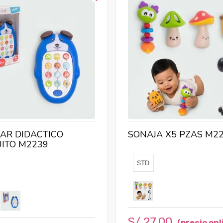
AR DIDACTICO
SONAJA X5 PZAS M2
ITO M2239
STD
S/
27
.
00