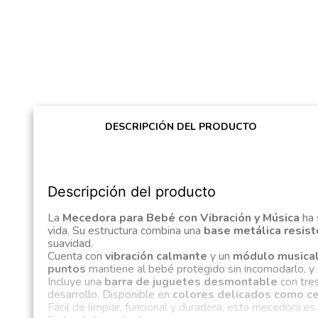
DESCRIPCIÓN DEL PRODUCTO
Descripción del producto
La
Mecedora para Bebé con Vibración y Música
ha 
vida. Su estructura combina una
base metálica resis
suavidad.
Cuenta con
vibración calmante
y un
módulo musica
puntos
mantiene al bebé protegido sin incomodarlo, y
Incluye una
barra de juguetes desmontable
con tre
desarrollo. Disponible en
colores delicados como ce
Fácil de limpiar, funcional y duradera, esta mecedora e