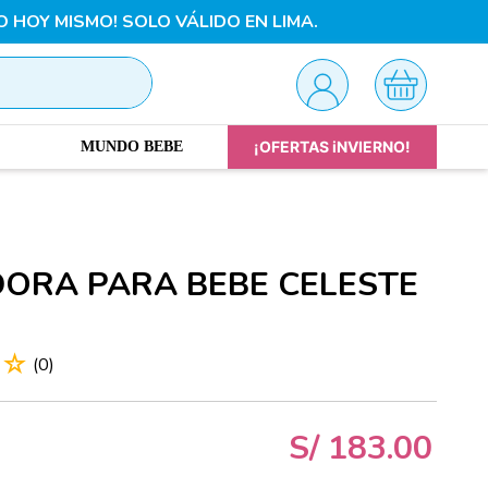
O HOY MISMO! SOLO VÁLIDO EN LIMA.
¡OFERTAS iNVIERNO!
MUNDO BEBE
ORA PARA BEBE CELESTE
☆
☆
(
0
)
S/
183
.
00