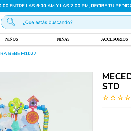
00 ENTRE LAS 6:00 AM Y LAS 2:00 PM, RECIBE TU PEDID
¿Qué estás buscando?
NIÑOS
NIÑAS
ACCESORIOS
RA BEBE M1027
MECED
STD
☆
☆
☆