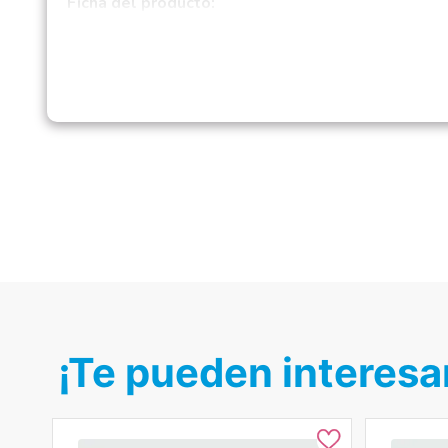
Ficha del producto:
Material principal:
Metal y textil acolchado
Tipo:
Mecedora para bebé con vibración y músic
Género:
Unisex
Composición:
Estructura: Metal resistente
Asiento: Tela acolchada con relleno de poliéster
Barra de juguetes: Plástico + tela
Modelo:
Mecedora Vibradora Musical
Temporada:
Clasicos
Hecho en:
Perú
Condición del producto:
Nuevo
¡Te pueden interesa