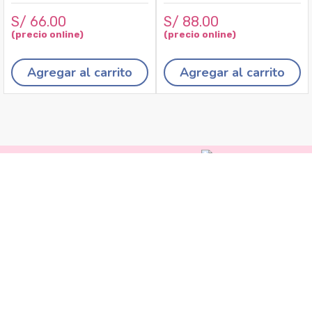
S/
66
.
00
S/
88
.
00
Agregar al carrito
Agregar al carrito
Recojo en tiendas
Envíos a domicilio
Cambios y
devoluciones
Canales de