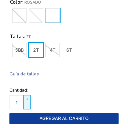
Color
:
ROSADO
Tallas
:
2T
5BB
2T
4T
6T
Guía de tallas
Cantidad
＋
－
AGREGAR AL CARRITO