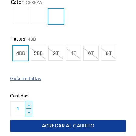
Color
:
CEREZA
Tallas
:
4BB
4BB
5BB
2T
4T
6T
8T
Guía de tallas
Cantidad
＋
－
AGREGAR AL CARRITO