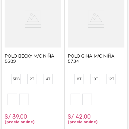
Material principal:
Algodón Pima
Tipo:
Polo / Polera manga corta
Género:
Femenino
Composición:
100% algodón Pima
Modelo:
Polo Gatitas
Temporada:
Primavera - Verano
Hecho en:
Perú
Condición del producto:
Nuevo
POLO BECKY M/C NIÑA
POLO GINA M/C NIÑA
5689
5734
5BB
2T
4T
8T
10T
12T
S/
39
.
00
S/
42
.
00