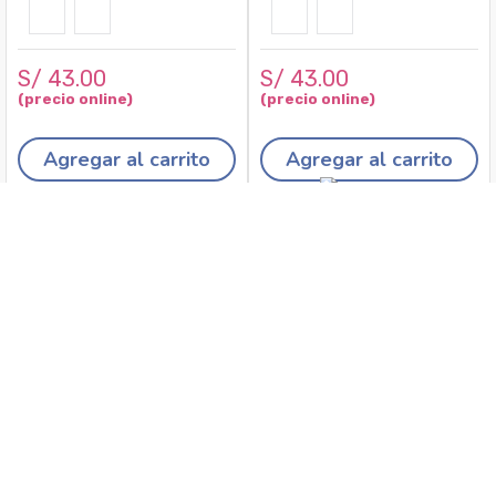
S/
43
.
00
S/
43
.
00
Agregar al carrito
Agregar al carrito
Recojo en tiendas
Envíos a domicilio
Canales de
Cambios y
atención
devoluciones