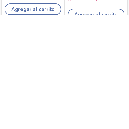
Agregar al carrito
Agregar al carrito
Recojo en tiendas
Envíos a domicilio
Canales de
Cambios y
atención
devoluciones
Síguenos en: