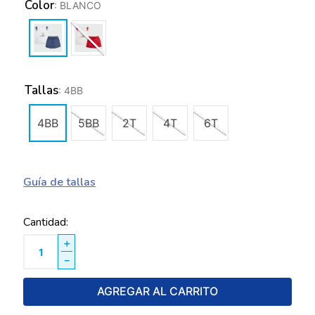
Color
:
BLANCO
Tallas
:
4BB
4BB
5BB
2T
4T
6T
Guía de tallas
Cantidad
＋
－
AGREGAR AL CARRITO