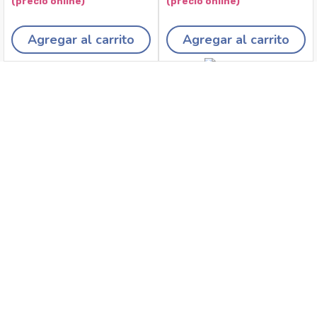
Agregar al carrito
Agregar al carrito
Recojo en tiendas
Envíos a domicilio
Canales de
Cambios y
atención
devoluciones
Síguenos en: