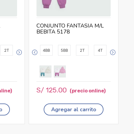
L
CONJUNTO FANTASIA M/L
BEBITA 5178
2T
4BB
5BB
2T
4T
S/
125
.
00
o
Agregar al carrito