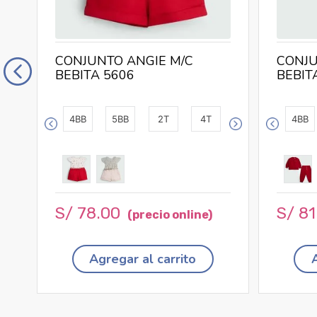
CONJUNTO ANGIE M/C
CONJU
BEBITA 5606
BEBIT
4BB
5BB
2T
4T
4BB
S/
78
.
00
S/
81
Agregar al carrito