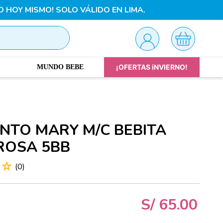
O HOY MISMO! SOLO VÁLIDO EN LIMA.
¡OFERTAS iNVIERNO!
MUNDO BEBE
NTO MARY M/C BEBITA
ROSA 5BB
☆
☆
(
0
)
S/
65
.
00