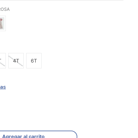
ROSA
T
4T
6T
las
Agregar al carrito