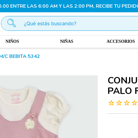
00 ENTRE LAS 6:00 AM Y LAS 2:00 PM, RECIBE TU PEDID
¿Qué estás buscando?
NIÑOS
NIÑAS
ACCESORIOS
/C BEBITA 5342
CONJU
PALO 
☆
☆
☆