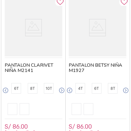
PANTALON CLARIVET
PANTALON BETSY NIÑA
NIÑA M2141
M1927
6T
8T
10T
4T
6T
8T
S/
86
.
00
S/
86
.
00