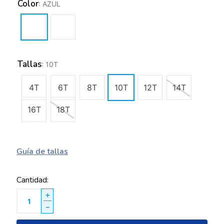
Color
:
AZUL
Tallas
:
10T
4T
6T
8T
10T
12T
14T
16T
18T
Guía de tallas
Cantidad
＋
－