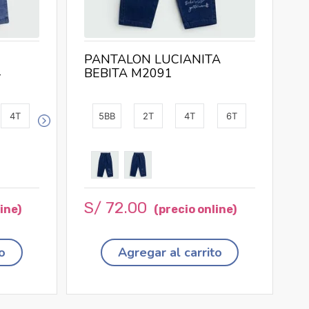
PANTALON LUCIANITA
4
BEBITA M2091
4T
5BB
2T
4T
6T
S/
72
.
00
o
Agregar al carrito