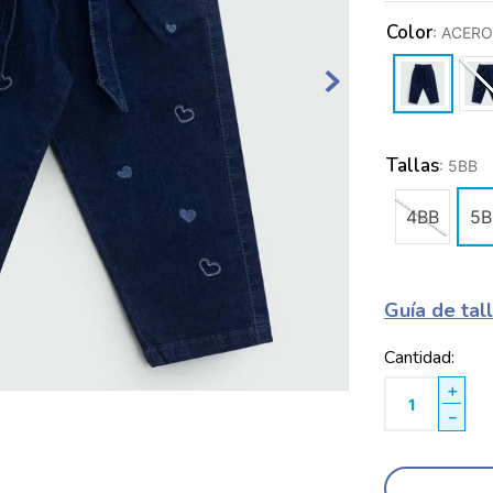
Color
:
ACERO
Tallas
:
5BB
4BB
5B
Guía de tal
Cantidad
＋
－