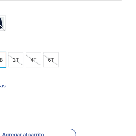
B
2T
4T
6T
las
Agregar al carrito