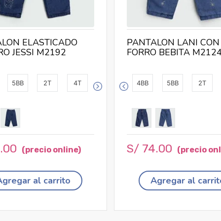
LON ELASTICADO
PANTALON LANI CON
RO JESSI M2192
FORRO BEBITA M212
5BB
2T
4T
4BB
5BB
2T
3
.
00
S/
74
.
00
Agregar al carrito
Agregar al carrit