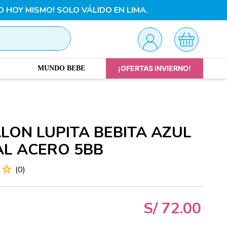
O HOY MISMO! SOLO VÁLIDO EN LIMA.
¡OFERTAS iNVIERNO!
MUNDO BEBE
LON LUPITA BEBITA AZUL
AL ACERO 5BB
☆
☆
(
0
)
S/
72
.
00