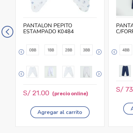
PANTALON PEPITO
PANTA
ESTAMPADO K0484
C/FOR
0BB
1BB
2BB
3BB
4BB
S/
7
S/
21
.
00
Agregar al carrito