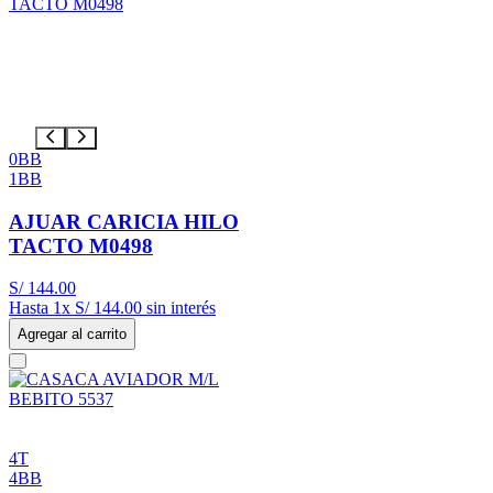
0BB
1BB
AJUAR CARICIA HILO
TACTO M0498
S/
144
.
00
Hasta
1
x
S/
144
.
00
sin interés
Agregar al carrito
4T
4BB