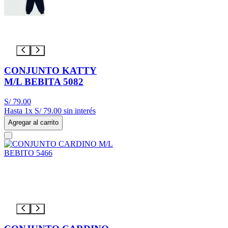
CONJUNTO KATTY
M/L BEBITA 5082
S/
79
.
00
Hasta
1
x
S/
79
.
00
sin interés
Agregar al carrito