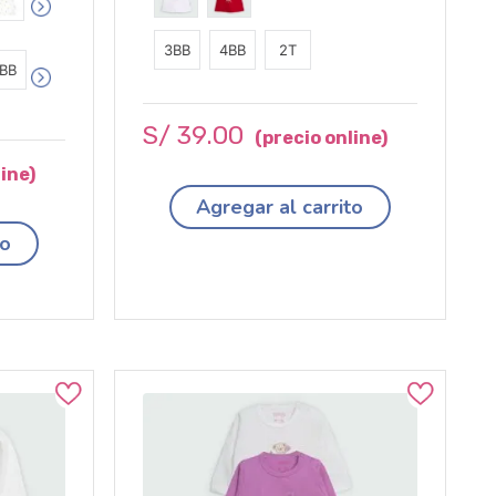
3BB
4BB
2T
BB
S/
39
.
00
Agregar al carrito
to