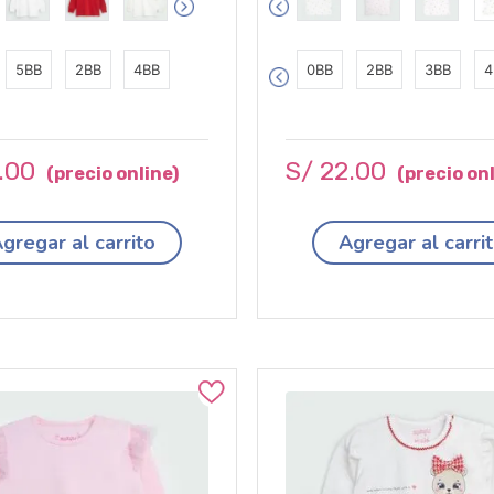
5BB
2BB
4BB
0BB
2BB
3BB
4
.
00
S/
22
.
00
gregar al carrito
Agregar al carri