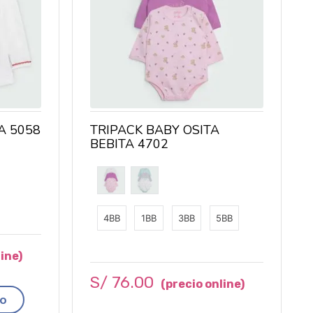
A 5058
TRIPACK BABY OSITA
BEBITA 4702
4BB
1BB
3BB
5BB
S/
76
.
00
to