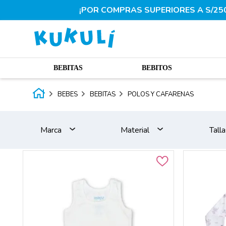
¡POR COMPRAS SUPERIORES A S/250.
BEBITAS
BEBITOS
BEBES
BEBITAS
POLOS Y CAFARENAS
Marca
Material
Talla
Kukuli
Algodon pima
0BB
ALGODON PIMA
1BB
POPELINA
2BB
LISTADA
3BB
BRODERI
4BB
5BB
2T