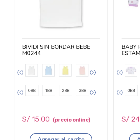
4T
6T
8T
BIVIDI SIN BORDAR BEBE
BABY 
M0244
ESTAM
0BB
1BB
2BB
3BB
0BB
S/
15
.
00
S/
2
Agregar al carrito
A