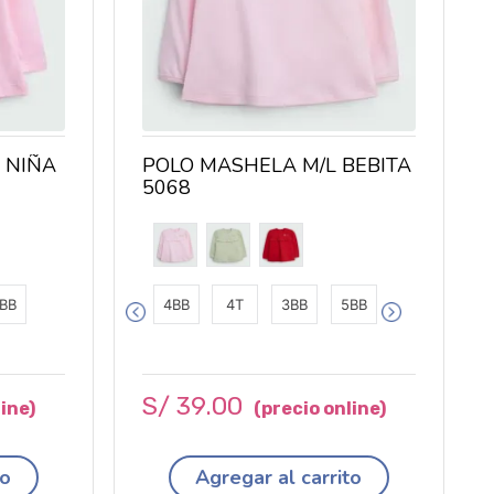
 NIÑA
POLO MASHELA M/L BEBITA
5068
BB
4BB
4T
3BB
5BB
S/
39
.
00
to
Agregar al carrito