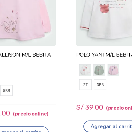
ALLISON M/L BEBITA
POLO YANI M/L BEBIT
8
2T
3BB
5BB
S/
39
.
00
2
.
00
Agregar al carri