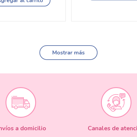
gregar al carrito
Mostrar más
nvíos a domicilio
Canales de atenc