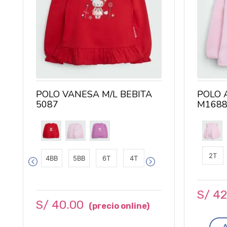
POLO VANESA M/L BEBITA
POLO 
5087
M168
2T
4BB
5BB
6T
4T
S/
4
S/
40
.
00