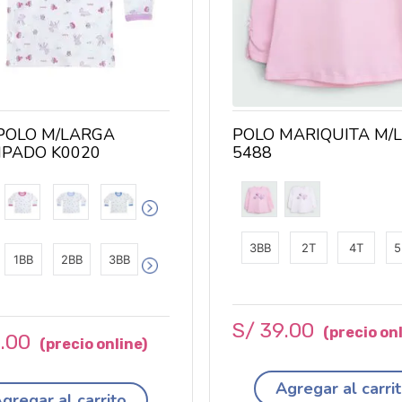
POLO M/LARGA
POLO MARIQUITA M/L
PADO K0020
5488
3BB
2T
4T
5
1BB
2BB
3BB
S/
39
.
00
4
.
00
Agregar al carri
gregar al carrito