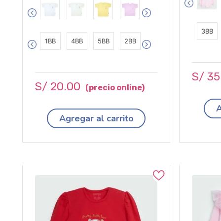
3BB
1BB
4BB
5BB
2BB
S/
35
S/
20
.
00
A
Agregar al carrito