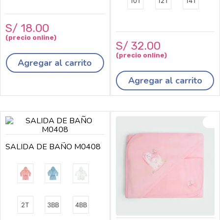
10T
12T
14T
S/
18
.
00
S/
32
.
00
Agregar al carrito
Agregar al carrito
SALIDA DE BAÑO M0408
2T
3BB
4BB