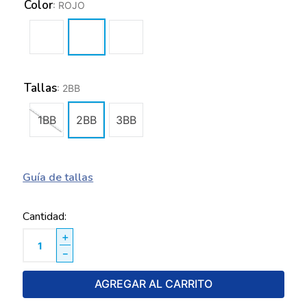
Color
:
ROJO
Tallas
:
2BB
1BB
2BB
3BB
Guía de tallas
Cantidad
＋
－
AGREGAR AL CARRITO