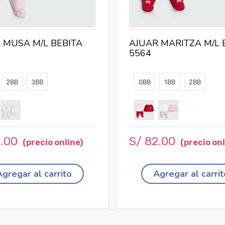
 MUSA M/L BEBITA
AJUAR MARITZA M/L 
5564
2BB
3BB
0BB
1BB
2BB
5
.
00
S/
82
.
00
Agregar al carrito
Agregar al carrit