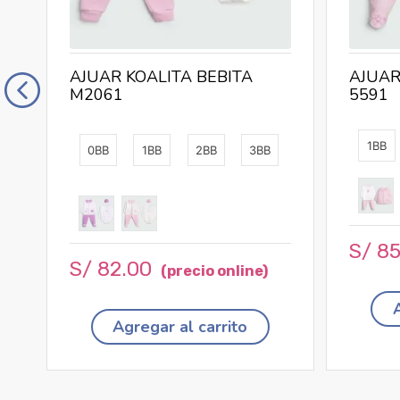
AJUAR KOALITA BEBITA
AJUAR
M2061
5591
1BB
0BB
1BB
2BB
3BB
S/
8
S/
82
.
00
Agregar al carrito