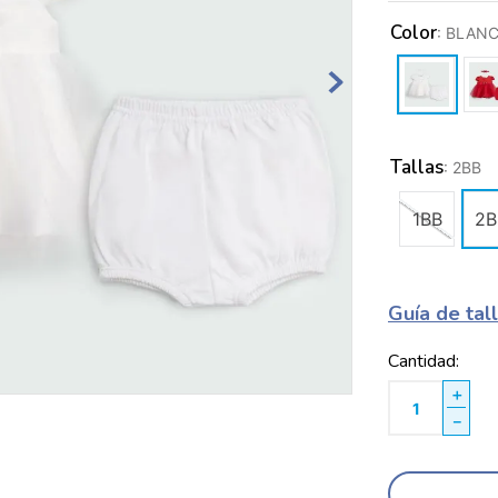
Color
:
BLAN
Tallas
:
2BB
1BB
2B
Guía de tal
Cantidad
＋
－