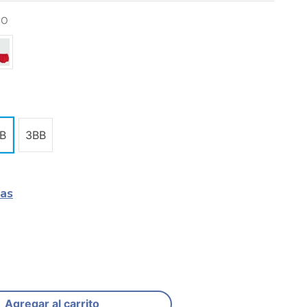
CO
B
3BB
las
Agregar al carrito