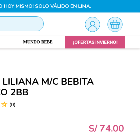
O HOY MISMO! SOLO VÁLIDO EN LIMA.
¡OFERTAS iNVIERNO!
MUNDO BEBE
 LILIANA M/C BEBITA
O 2BB
☆
☆
(
0
)
S/
74
.
00