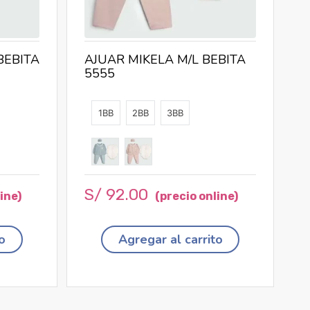
BEBITA
AJUAR MIKELA M/L BEBITA
5555
1BB
2BB
3BB
S/
92
.
00
o
Agregar al carrito