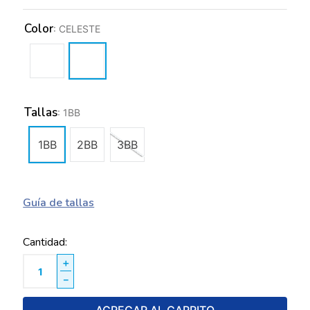
Color
:
CELESTE
Tallas
:
1BB
1BB
2BB
3BB
Guía de tallas
Cantidad
＋
－