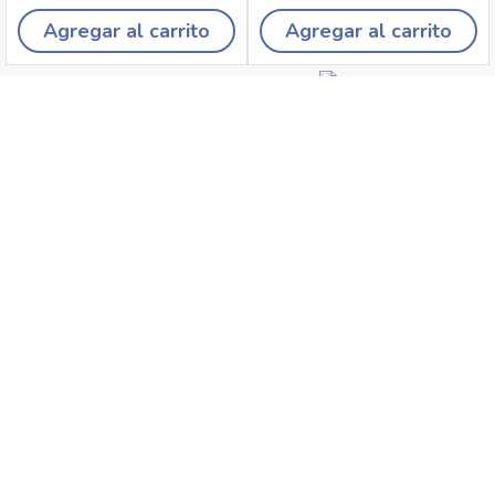
Agregar al carrito
Agregar al carrito
Recojo en tiendas
Envíos a domicilio
Canales de
Cambios y
atención
devoluciones
Síguenos en: