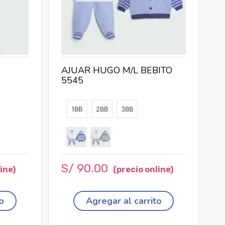
AJUAR HUGO M/L BEBITO
5545
1BB
2BB
3BB
S/
90
.
00
o
Agregar al carrito