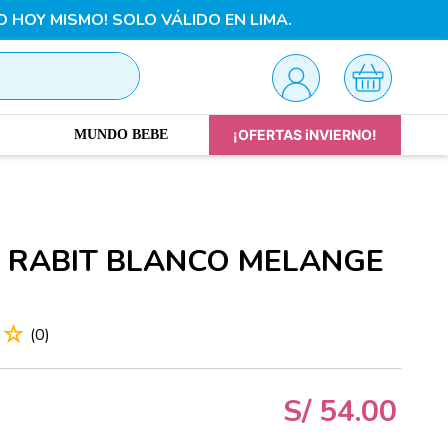
O HOY MISMO! SOLO VÁLIDO EN LIMA.
¡OFERTAS iNVIERNO!
MUNDO BEBE
 RABIT BLANCO MELANGE
☆
☆
(
0
)
S/
54
.
00