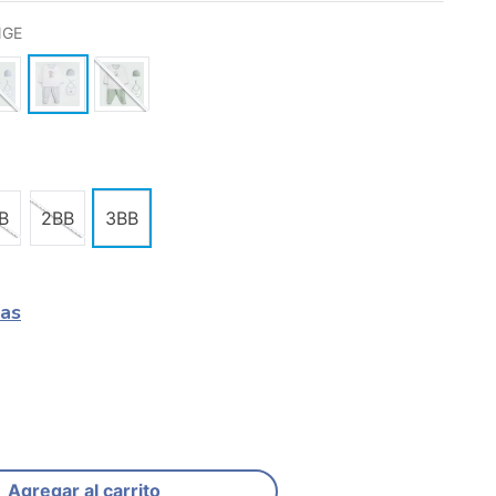
NGE
B
2BB
3BB
las
Agregar al carrito