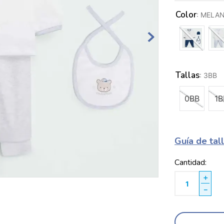
Color
:
MELA
Tallas
:
3BB
0BB
1B
Guía de tal
Cantidad
＋
－