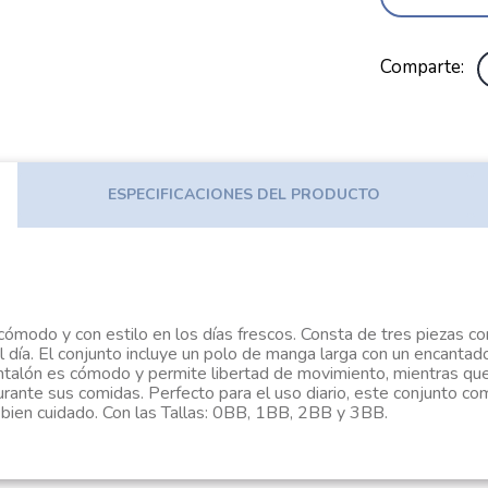
Comparte
ESPECIFICACIONES DEL PRODUCTO
modo y con estilo en los días frescos. Consta de tres piezas co
l día. El conjunto incluye un polo de manga larga con un encanta
antalón es cómodo y permite libertad de movimiento, mientras que
urante sus comidas. Perfecto para el uso diario, este conjunto com
bien cuidado. Con las Tallas: 0BB, 1BB, 2BB y 3BB.