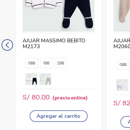
AJUAR MASSIMO BEBITO
AJUAR
M2173
M206
0BB
1BB
2BB
0BB
S/
80
.
00
S/
8
Agregar al carrito