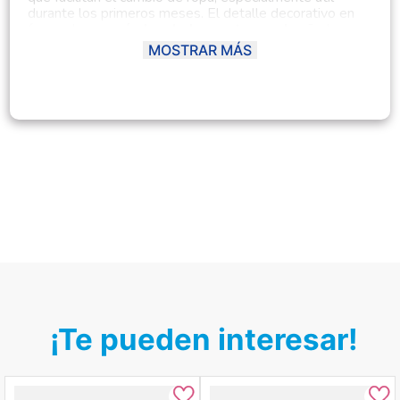
durante los primeros meses. El detalle decorativo en
forma de
corazón bordado o estampado
añade un
toque tierno y encantador a la prenda.
MOSTRAR MÁS
Gracias a su
ajuste cómodo
y su confección en tela
transpirable, la
Batita Corazón
es perfecta para climas
templados o frescos, ideal para usar en casa, en la
clínica o como parte del ajuar del bebé.
Ficha del producto:
Material principal:
Algodón
Tipo:
Batita para bebé
Género:
Unisex (o femenino, según el diseño y
color)
Composición:
100% algodón (o mezcla: 95%
algodón – 5% elastano, si aplica)
Modelo:
Corazón
Temporada:
Primavera - Verano
Hecho en:
Perú
Condición del producto:
Nuevo
¡Te pueden interesar!