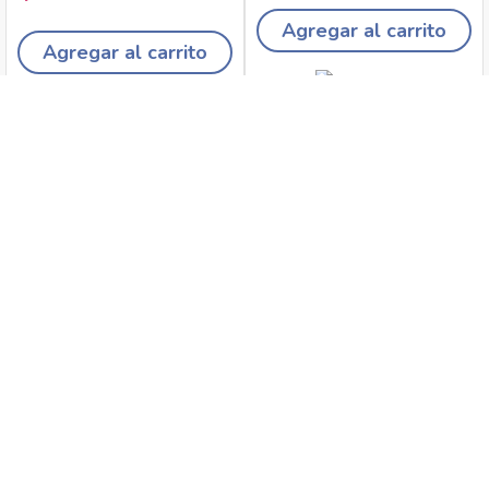
Agregar al carrito
Agregar al carrito
Recojo en tiendas
Envíos a domicilio
Canales de
Cambios y
atención
devoluciones
Síguenos en: