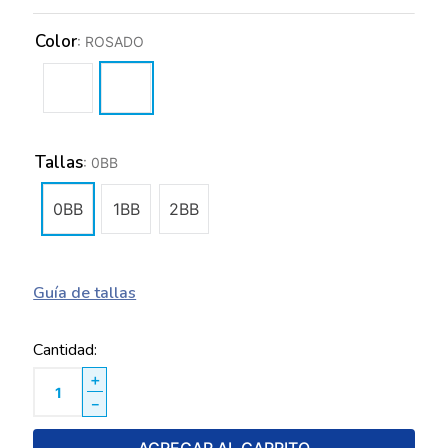
Color
:
ROSADO
Tallas
:
0BB
0BB
1BB
2BB
Guía de tallas
Cantidad
＋
－