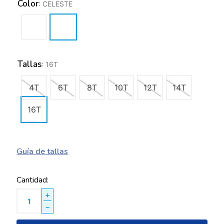
Color
:
CELESTE
Tallas
:
16T
4T
6T
8T
10T
12T
14T
16T
Guía de tallas
Cantidad
＋
－