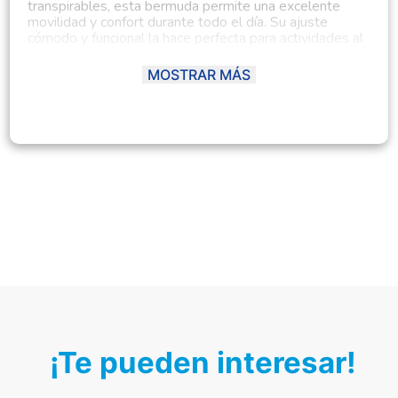
transpirables, esta bermuda permite una excelente
movilidad y confort durante todo el día. Su ajuste
cómodo y funcional la hace perfecta para actividades al
aire libre, paseos informales, vacaciones o simplemente
para estar fresco y relajado en casa.
MOSTRAR MÁS
Cuenta con bolsillos funcionales y acabados de calidad,
lo que añade practicidad sin perder el estilo.
Combinable fácilmente con camisetas, camisas o polos,
la
Bermuda Jorge
se adapta a múltiples estilos y
ocasiones.
Ficha del Producto:
Material principal:
Algodón / Gabardina / Denim
ligero (según modelo)
Tipo:
Bermuda casual
Género:
Masculino
Composición:
98% algodón, 2% elastano
(puede variar por diseño)
Modelo:
Jorge
Temporada:
Primavera - Verano
Hecho en:
Perú
Condición del producto:
Nuevo
¡Te pueden interesar!