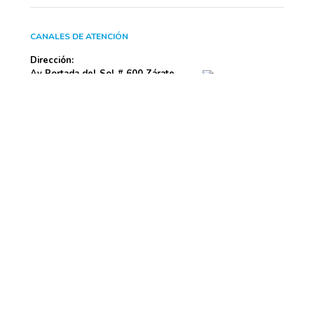
CANALES DE ATENCIÓN
Dirección:
Av Portada del Sol # 600 Zárate
San Juan de Lurigancho – Lima – Lima - Perú
Teléfono:
(511) 376-9999
KUKULÍ
ATENCIÓN AL USUARIO
AYUDA
UBICA TU TIENDA MÁS CERCANA
Ver tiendas