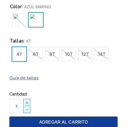
Color
:
AZUL MARINO
Tallas
:
4T
4T
6T
8T
10T
12T
14T
Guía de tallas
Cantidad
＋
－
AGREGAR AL CARRITO