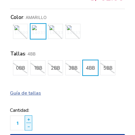
Color
:
AMARILLO
Tallas
:
4BB
0BB
1BB
2BB
3BB
4BB
5BB
Guía de tallas
Cantidad
＋
－