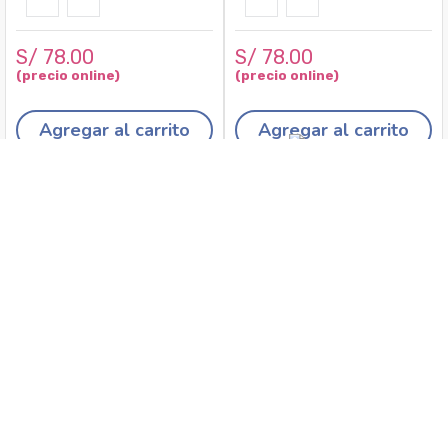
S/
78
.
00
S/
78
.
00
Agregar al carrito
Agregar al carrito
Recojo en tiendas
Envíos a domicilio
Canales de
Cambios y
atención
devoluciones