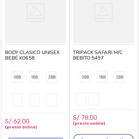
BODY CLASICO UNISEX
TRIPACK SAFARI M/C
BEBÉ K0658
BEBITO 5497
0BB
1BB
2BB
0BB
1BB
2BB
S/
78
.
00
S/
62
.
00