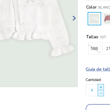
Color
:
BLAN
Tallas
:
10T
5BB
2
Guía de tal
Cantidad
＋
－