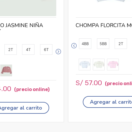
O JASMINE NIÑA
CHOMPA FLORCITA M
7
4BB
5BB
2T
2T
4T
6T
S/
57
.
00
4
.
00
Agregar al carrit
Agregar al carrito