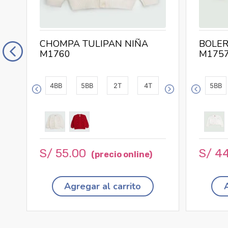
CHOMPA TULIPAN NIÑA
BOLER
M1760
M175
4BB
5BB
2T
4T
5BB
S/
55
.
00
S/
4
Agregar al carrito