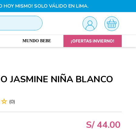
O HOY MISMO! SOLO VÁLIDO EN LIMA.
¡OFERTAS iNVIERNO!
MUNDO BEBE
O JASMINE NIÑA BLANCO
☆
☆
(
0
)
S/
44
.
00