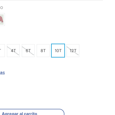
CO
T
4T
6T
8T
10T
12T
las
Agregar al carrito