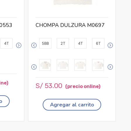
0553
CHOMPA DULZURA M0697
4T
5BB
2T
4T
6T
S/
53
.
00
o
Agregar al carrito