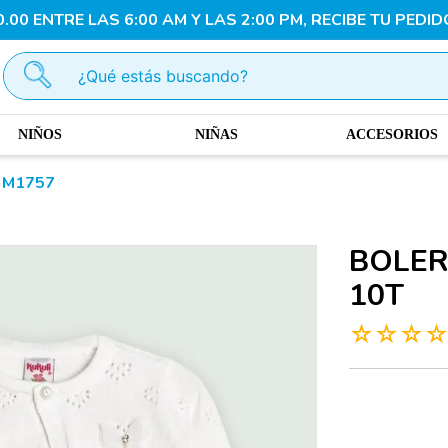
00 ENTRE LAS 6:00 AM Y LAS 2:00 PM, RECIBE TU PEDID
¿Qué estás buscando?
NIÑOS
NIÑAS
ACCESORIOS
 M1757
BOLER
10T
☆
☆
☆