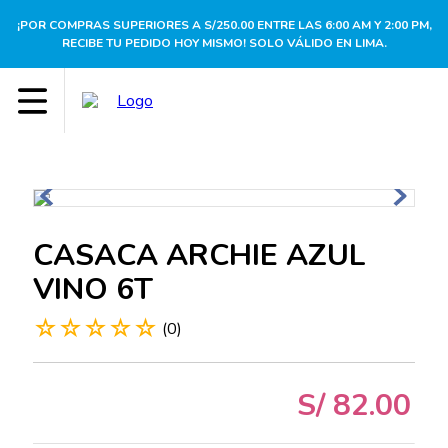
¡POR COMPRAS SUPERIORES A S/250.00 ENTRE LAS 6:00 AM Y 2:00 PM,
RECIBE TU PEDIDO HOY MISMO! SOLO VÁLIDO EN LIMA.
CASACA ARCHIE AZUL
VINO 6T
☆
☆
☆
☆
☆
(
0
)
S/
82
.
00