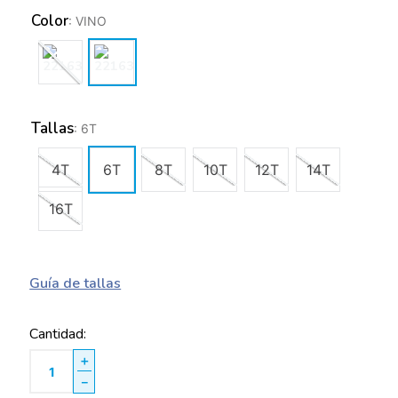
Color
:
VINO
Tallas
:
6T
4T
6T
8T
10T
12T
14T
16T
Guía de tallas
Cantidad
＋
－