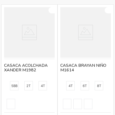
CASACA ACOLCHADA
CASACA BRAYAN NIÑO
XANDER M1982
M1614
5BB
2T
4T
4T
6T
8T