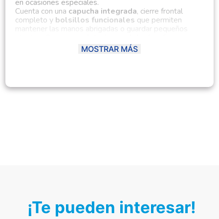
en ocasiones especiales.
Cuenta con una
capucha integrada
, cierre frontal
completo y
bolsillos funcionales
que permiten
mantener las manos abrigadas o guardar pequeños
objetos. Gracias a su
interior acolchado
, ofrece una
excelente retención térmica sin sacrificar la comodidad.
MOSTRAR MÁS
Perfecta para niños que necesitan una prenda durable,
versátil y con un diseño atractivo para el invierno o la
media estación.
Ficha del producto:
Material principal:
Franela / Poliéster (según
versión disponible)
Tipo:
Casaca
Género:
Masculino (niño)
Composición:
Exterior: 100% poliéster | Interior:
Acolchado térmico (puede incluir algodón o forro
polar)
Modelo:
Archie
Temporada:
Otoño – Invierno
Hecho en:
Perú
Condición del producto:
Nuevo
¡Te pueden interesar!