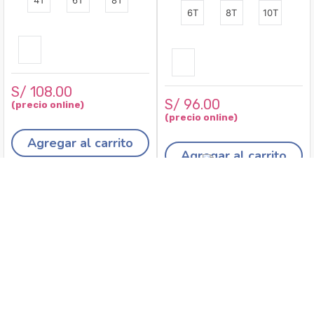
4T
6T
8T
6T
8T
10T
S/
108
.
00
S/
96
.
00
Agregar al carrito
Agregar al carrito
Recojo en tiendas
Envíos a domicilio