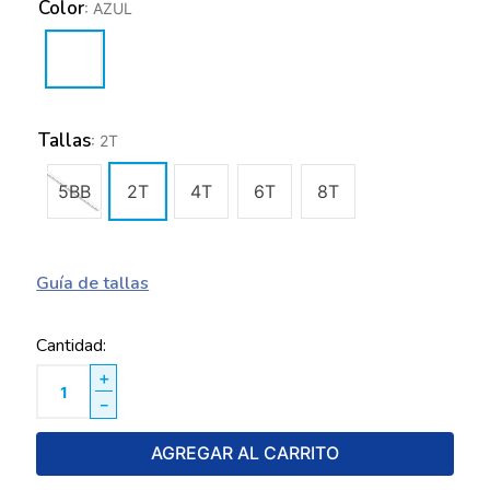
Color
:
AZUL
Tallas
:
2T
5BB
2T
4T
6T
8T
Guía de tallas
Cantidad
＋
－
AGREGAR AL CARRITO