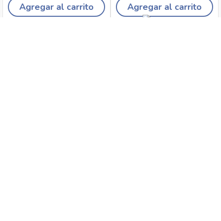
Agregar al carrito
Agregar al carrito
Recojo en tiendas
Envíos a domicilio
Canales de
Cambios y
atención
devoluciones
Síguenos en: