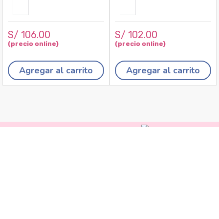
S/
106
.
00
S/
102
.
00
Agregar al carrito
Agregar al carrito
Recojo en tiendas
Envíos a domicilio
Canales de
Cambios y
atención
devoluciones