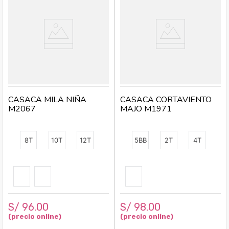
CASACA MILA NIÑA
CASACA CORTAVIENTO
M2067
MAJO M1971
8T
10T
12T
5BB
2T
4T
S/
96
.
00
S/
98
.
00