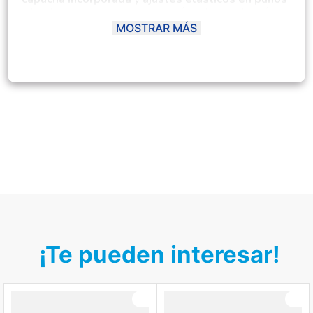
y basta
, que aseguran un calce cómodo y protección
extra. Su acabado suave y liviano permite libertad de
MOSTRAR MÁS
movimiento, ideal para niñas activas.
Disponible en un dulce y delicado color
rosado bebé
,
esta casaca combina perfectamente con múltiples
outfits infantiles, aportando un toque tierno y práctico a
cualquier conjunto.
¡Te pueden interesar!