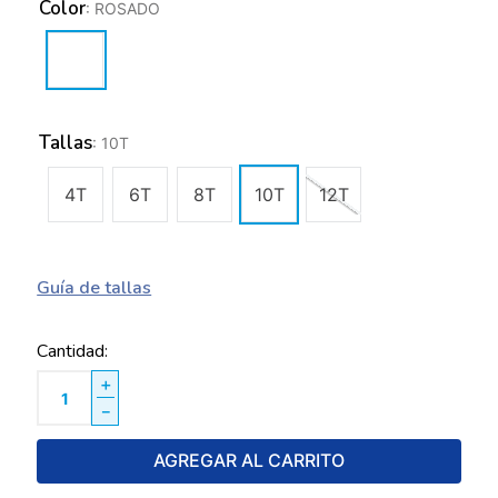
Color
:
ROSADO
Tallas
:
10T
4T
6T
8T
10T
12T
Guía de tallas
Cantidad
＋
－
AGREGAR AL CARRITO