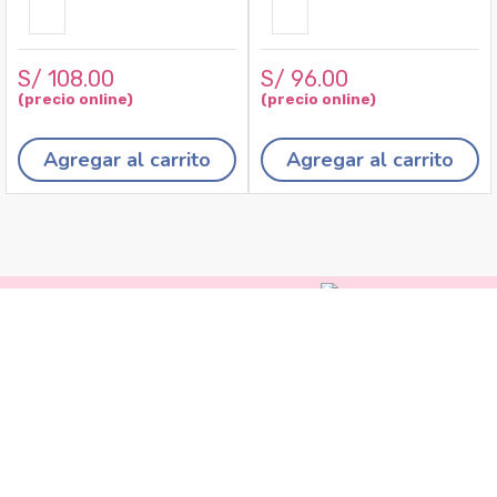
S/
108
.
00
S/
96
.
00
Agregar al carrito
Agregar al carrito
Recojo en tiendas
Envíos a domicilio
Cambios y
devoluciones