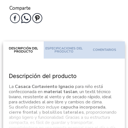
Comparte
DESCRIPCIÓN DEL
ESPECIFICACIONES DEL
COMENTARIOS
PRODUCTO
PRODUCTO
Descripción del producto
La
Casaca Cortaviento Ignacio
para niño está
confeccionada en
material taslan
, un textil técnico
liviano, resistente al viento y de secado rápido, ideal
para actividades al aire libre y cambios de clima.
Su diseño práctico incluye
capucha incorporada
,
cierre frontal
y
bolsillos laterales
, proporcionando
abrigo ligero y funcionalidad. Gracias a su estructura
compacta, es fácil de guardar y transportar,
convirtiéndose en una prenda esencial para el día a día