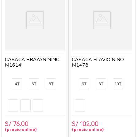
CASACA BRAYAN NIÑO
CASACA FLAVIO NIÑO
M1614
M1478
4T
6T
8T
6T
8T
10T
S/
76
.
00
S/
102
.
00