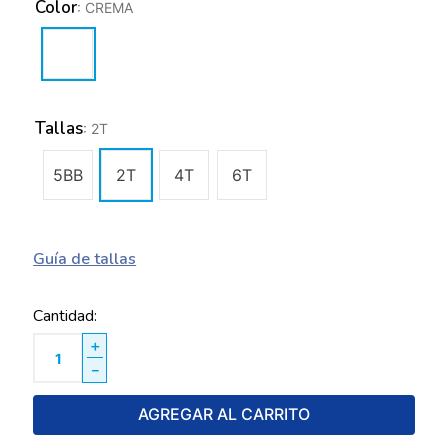
Color
:
CREMA
Tallas
:
2T
5BB
2T
4T
6T
Guía de tallas
Cantidad
＋
－
AGREGAR AL CARRITO