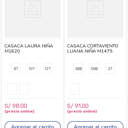
CASACA LAURA NIÑA
CASACA CORTAVIENTO
M1620
LUANA NIÑA M1475
8T
10T
12T
4BB
5BB
2T
S/
98
.
00
S/
91
.
00
Agregar al carrito
Agregar al carrito