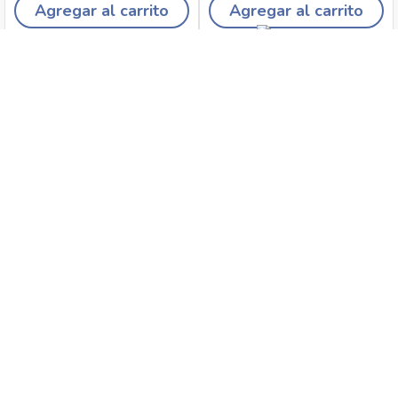
Agregar al carrito
Agregar al carrito
Recojo en tiendas
Envíos a domicilio
Canales de
Cambios y
atención
devoluciones
Síguenos en: