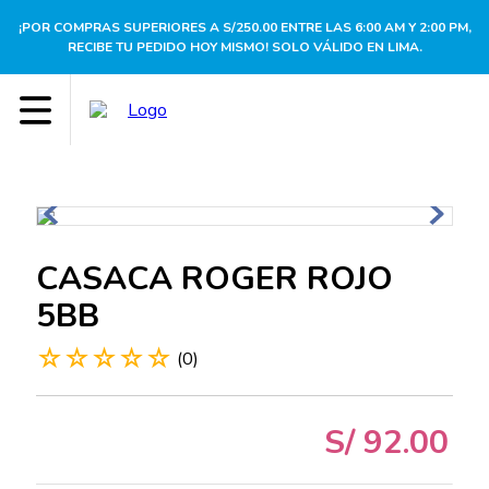
¡POR COMPRAS SUPERIORES A S/250.00 ENTRE LAS 6:00 AM Y 2:00 PM,
RECIBE TU PEDIDO HOY MISMO! SOLO VÁLIDO EN LIMA.
CASACA ROGER ROJO
5BB
☆
☆
☆
☆
☆
(
0
)
S/
92
.
00