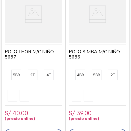
POLO THOR M/C NIÑO
POLO SIMBA M/C NIÑO
5637
5636
5BB
2T
4T
4BB
5BB
2T
S/
40
.
00
S/
39
.
00