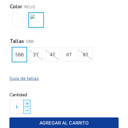
Color
:
ROJO
Tallas
:
5BB
5BB
2T
4T
6T
8T
Guía de tallas
Cantidad
＋
－
AGREGAR AL CARRITO