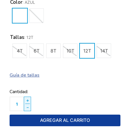
Color
:
AZUL
Tallas
:
12T
4T
6T
8T
10T
12T
14T
Guía de tallas
Cantidad
＋
－
AGREGAR AL CARRITO