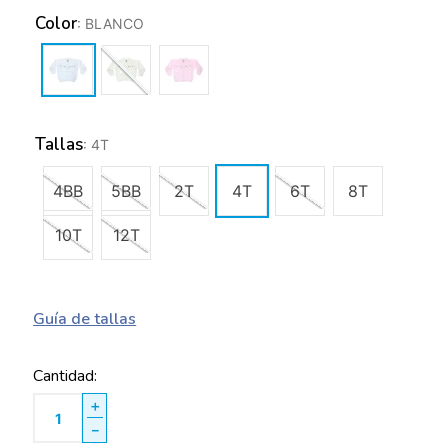
Color
:
BLANCO
Tallas
:
4T
4BB
5BB
2T
4T
6T
8T
10T
12T
Guía de tallas
Cantidad
＋
－