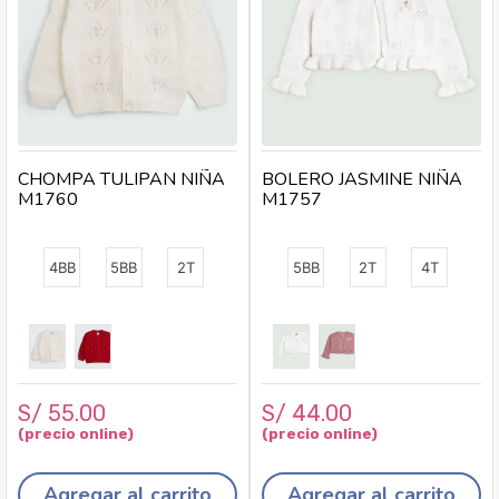
CHOMPA TULIPAN NIÑA
BOLERO JASMINE NIÑA
M1760
M1757
4BB
5BB
2T
5BB
2T
4T
S/
55
.
00
S/
44
.
00
Agregar al carrito
Agregar al carrito