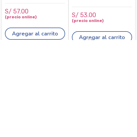
S/
57
.
00
S/
53
.
00
Agregar al carrito
Agregar al carrito
Recojo en tiendas
Envíos a domicilio
Canales de
Cambios y
atención
devoluciones