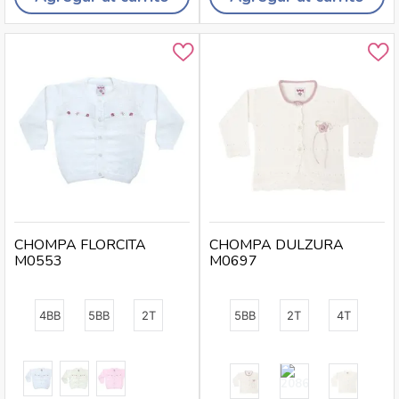
CHOMPA FLORCITA
CHOMPA DULZURA
M0553
M0697
4BB
5BB
2T
5BB
2T
4T