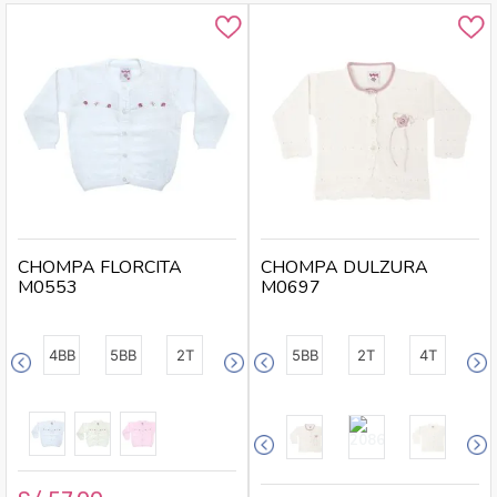
CHOMPA FLORCITA
CHOMPA DULZURA
M0553
M0697
4BB
5BB
2T
5BB
2T
4T