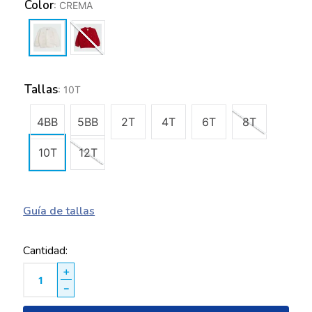
Color
:
CREMA
Tallas
:
10T
4BB
5BB
2T
4T
6T
8T
10T
12T
Guía de tallas
Cantidad
＋
－