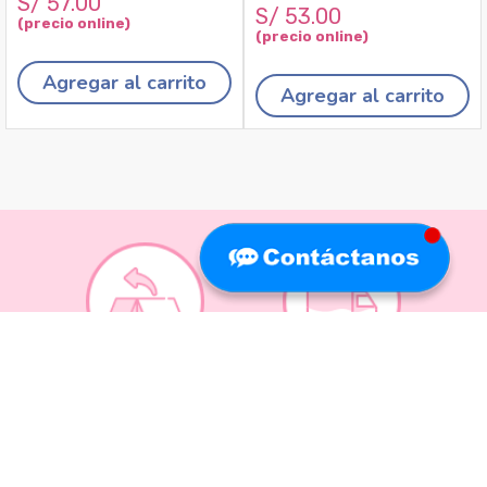
S/
57
.
00
S/
53
.
00
Agregar al carrito
Agregar al carrito
Recojo en tiendas
Envíos a domicilio