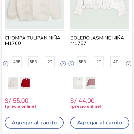
CHOMPA TULIPAN NIÑA
BOLERO JASMINE NIÑA
M1760
M1757
4BB
5BB
2T
5BB
2T
4T
S/
55
.
00
S/
44
.
00
Agregar al carrito
Agregar al carrito