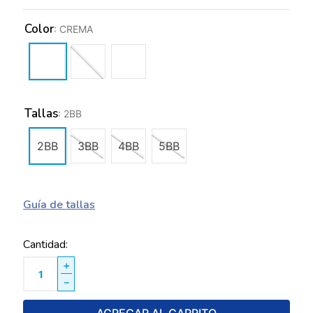
Color
:
CREMA
Tallas
:
2BB
2BB
3BB
4BB
5BB
Guía de tallas
Cantidad
＋
－