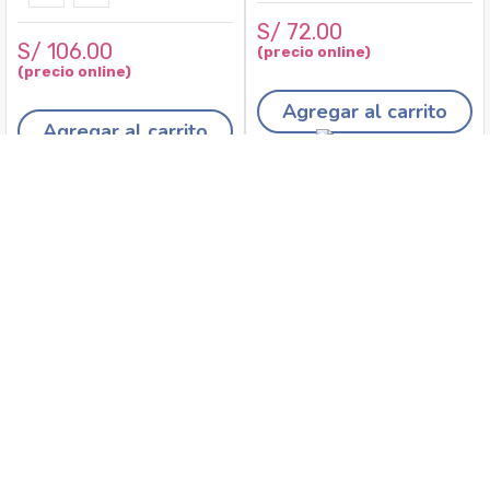
S/
72
.
00
S/
106
.
00
Agregar al carrito
Agregar al carrito
Recojo en tiendas
Envíos a domicilio
Canales de
Cambios y
atención
devoluciones