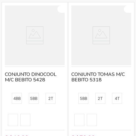
teñidos a tono con el jogger, lo que contribuye a una
apariencia armónica y bien pensada.
CONJUNTO DINOCOOL
CONJUNTO TOMAS M/C
M/C BEBITO 5428
BEBITO 5318
4BB
5BB
2T
5BB
2T
4T