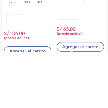
2BB
3BB
4BB
S/
65
.
00
S/
106
.
00
Agregar al carrito
Agregar al carrito
Recojo en tiendas
Envíos a domicilio