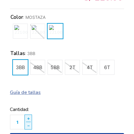
Color
:
MOSTAZA
Tallas
:
3BB
3BB
4BB
5BB
2T
4T
6T
Guía de tallas
Cantidad
＋
－