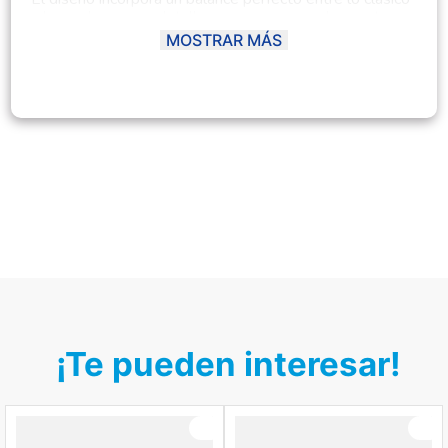
y lo moderno, con detalles escoceses que le aportan un
aire sofisticado y lleno de estilo.
MOSTRAR MÁS
Disponible en una paleta de colores vibrantes como
beige crema, crema rojo, crema verde, blanco negro y
combinaciones elegantes como negro/negro o negro
negro, este conjunto se adapta fácilmente a diferentes
gustos y situaciones. Ya sea para eventos familiares,
reuniones escolares o salidas informales, el Conjunto
Cynthia garantiza que tu niña luzca presentable y se
sienta cómoda al mismo tiempo. Su confección de alta
calidad permite facilidad de lavado sin perder forma ni
color, convirtiéndolo en una prenda funcional y versátil
dentro del guardarropa infantil.
¡Te pueden interesar!