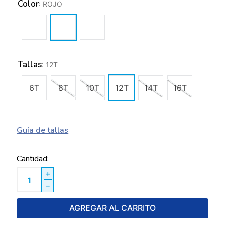
Color
:
ROJO
Tallas
:
12T
6T
8T
10T
12T
14T
16T
Guía de tallas
Cantidad
＋
－
AGREGAR AL CARRITO