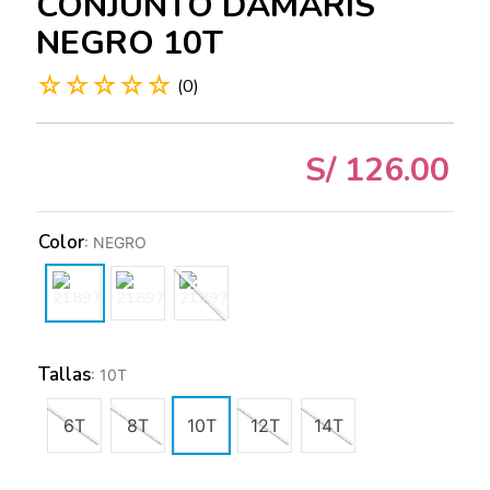
CONJUNTO DAMARIS
NEGRO 10T
☆
☆
☆
☆
☆
(
0
)
S/
126
.
00
Color
:
NEGRO
Tallas
:
10T
6T
8T
10T
12T
14T