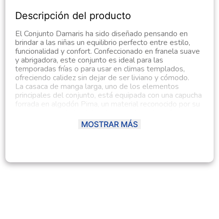
Descripción del producto
El Conjunto Damaris ha sido diseñado pensando en
brindar a las niñas un equilibrio perfecto entre estilo,
funcionalidad y confort. Confeccionado en franela suave
y abrigadora, este conjunto es ideal para las
temporadas frías o para usar en climas templados,
ofreciendo calidez sin dejar de ser liviano y cómodo.
La casaca de manga larga, uno de los elementos
principales del conjunto, está equipada con una capucha
forrada en algodón Pima, un material reconocido por su
extrema suavidad y delicadeza con la piel, perfecto para
evitar irritaciones en la zona del cuello y cabeza. Esto la
MOSTRAR MÁS
convierte en una prenda no solo acogedora, sino
también adecuada para el uso prolongado en
actividades al aire libre o en ambientes frescos.
En el centro del pecho, la casaca luce un estampado
positivo con las frases “new I love” y “adventure”, que
reflejan un espíritu activo, alegre y curioso, muy acorde
con la personalidad de niñas exploradoras y modernas.
Además, cuenta con bolsillos tipo canguro, funcionales
y prácticos, ideales para mantener las manos calientes
o guardar pequeños objetos y accesorios.
El jogger, confeccionado también en franela, ofrece un