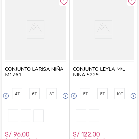
CONJUNTO LARISA NIÑA
CONJUNTO LEYLA M/L
M1761
NIÑA 5229
4T
6T
8T
6T
8T
10T
S/
96
.
00
S/
122
.
00