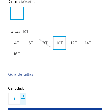
Color
:
ROSADO
Tallas
:
10T
4T
6T
8T
10T
12T
14T
16T
Guía de tallas
Cantidad
＋
－