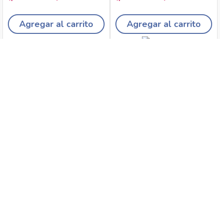
Agregar al carrito
Agregar al carrito
Recojo en tiendas
Envíos a domicilio
Canales de
Cambios y
atención
devoluciones
Síguenos en: