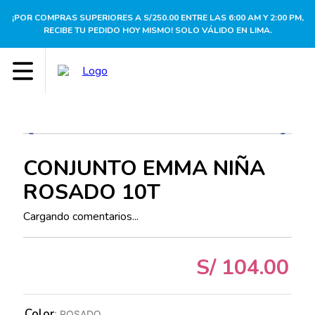
¡POR COMPRAS SUPERIORES A S/250.00 ENTRE LAS 6:00 AM Y 2:00 PM,
RECIBE TU PEDIDO HOY MISMO! SOLO VÁLIDO EN LIMA.
CONJUNTO EMMA NIÑA
ROSADO 10T
Cargando comentarios...
S/
104
.
00
Color
:
ROSADO