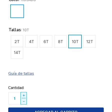
Tallas
:
10T
2T
4T
6T
8T
10T
12T
14T
Guía de tallas
Cantidad
＋
－