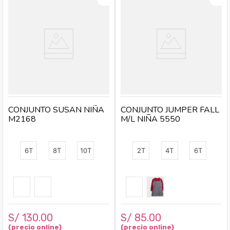
CONJUNTO SUSAN NIÑA
CONJUNTO JUMPER FALL
M2168
M/L NIÑA 5550
6T
8T
10T
2T
4T
6T
S/
130
.
00
S/
85
.
00