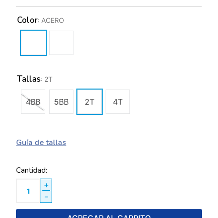
Color
:
ACERO
Tallas
:
2T
4BB
5BB
2T
4T
Guía de tallas
Cantidad
＋
－