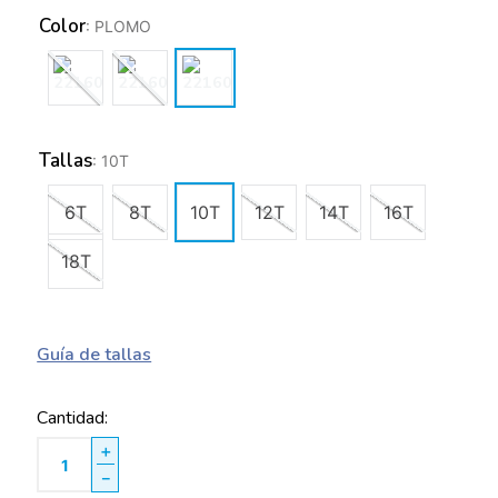
Color
:
PLOMO
Tallas
:
10T
6T
8T
10T
12T
14T
16T
18T
Guía de tallas
Cantidad
＋
－