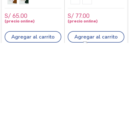
S/
65
.
00
S/
77
.
00
Agregar al carrito
Agregar al carrito
Recojo en tiendas
Envíos a domicilio
Canales de
Cambios y
atención
devoluciones