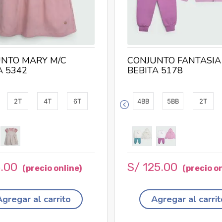
NTO MARY M/C
CONJUNTO FANTASIA
A 5342
BEBITA 5178
2T
4T
6T
4BB
5BB
2T
5
.
00
S/
125
.
00
Agregar al carrito
Agregar al carrit