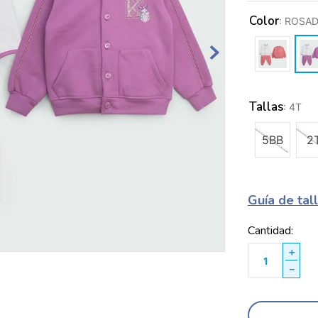
Color
:
ROSA
Tallas
:
4T
5BB
2
Guía de tal
Cantidad
＋
－