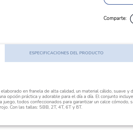
Comparte
ESPECIFICACIONES DEL PRODUCTO
aborado en franela de alta calidad, un material cálido, suave y d
una opción práctica y adorable para el día a día. El conjunto inc
n a juego, todos confeccionados para garantizar un calce cómodo, 
jo. Con las tallas: 5BB, 2T, 4T, 6T y 8T.