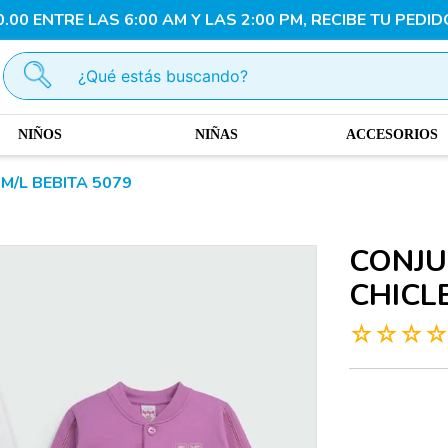
00 ENTRE LAS 6:00 AM Y LAS 2:00 PM, RECIBE TU PEDID
¿Qué estás buscando?
NIÑOS
NIÑAS
ACCESORIOS
/L BEBITA 5079
CONJU
CHICL
☆
☆
☆