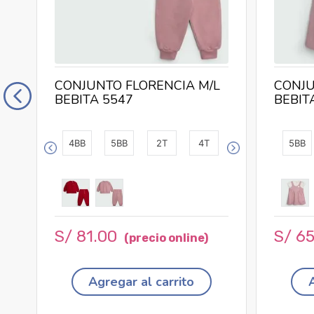
CONJUNTO FLORENCIA M/L
CONJU
BEBITA 5547
BEBIT
4BB
5BB
2T
4T
5BB
S/
81
.
00
S/
6
Agregar al carrito