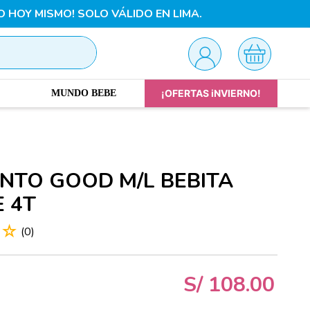
O HOY MISMO! SOLO VÁLIDO EN LIMA.
¡OFERTAS iNVIERNO!
MUNDO BEBE
NTO GOOD M/L BEBITA
E 4T
☆
☆
(
0
)
S/
108
.
00