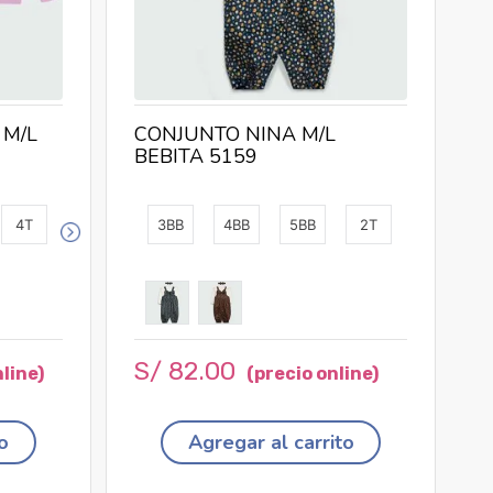
 M/L
CONJUNTO NINA M/L
BEBITA 5159
4T
3BB
4BB
5BB
2T
S/
82
.
00
o
Agregar al carrito