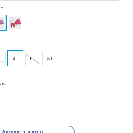
DO
T
4T
6T
8T
las
Agregar al carrito