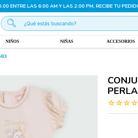
00 ENTRE LAS 6:00 AM Y LAS 2:00 PM, RECIBE TU PEDID
¿Qué estás buscando?
NIÑOS
NIÑAS
ACCESORIOS
583
CONJU
PERLA
☆
☆
☆