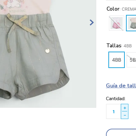
Color
:
CREM
Tallas
:
4BB
4BB
5B
Guía de tal
Cantidad
＋
－