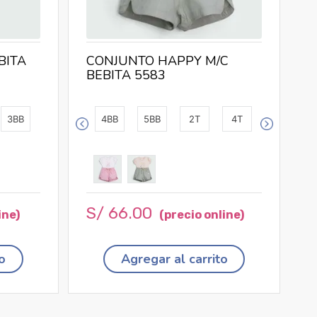
BITA
CONJUNTO HAPPY M/C
BEBITA 5583
3BB
4BB
5BB
2T
4T
S/
66
.
00
o
Agregar al carrito