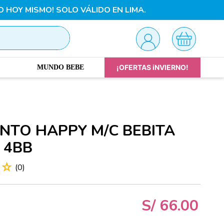
O HOY MISMO! SOLO VÁLIDO EN LIMA.
¡OFERTAS iNVIERNO!
MUNDO BEBE
NTO HAPPY M/C BEBITA
 4BB
☆
☆
(
0
)
S/
66
.
00