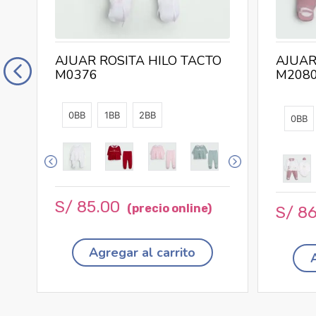
AJUAR ROSITA HILO TACTO
AJUAR
M0376
M208
0BB
1BB
2BB
0BB
S/
85
.
00
S/
8
Agregar al carrito