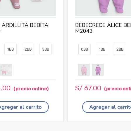
 ARDILLITA BEBITA
BEBECRECE ALICE BE
0
M2043
1BB
2BB
3BB
0BB
1BB
2BB
6
.
00
S/
67
.
00
Agregar al carrito
Agregar al carrit