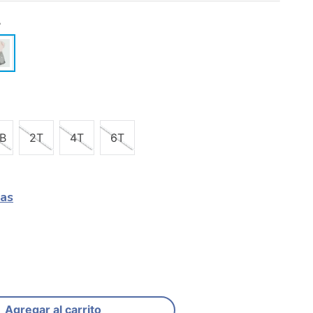
A
B
2T
4T
6T
las
Agregar al carrito