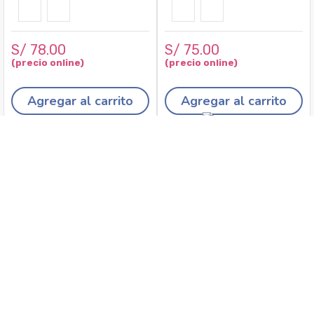
S/
78
.
00
S/
75
.
00
Agregar al carrito
Agregar al carrito
Recojo en tiendas
Envíos a domicilio
Canales de
Cambios y
atención
devoluciones