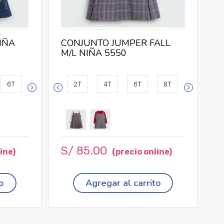
IÑA
CONJUNTO JUMPER FALL
M/L NIÑA 5550
6T
2T
4T
6T
8T
S/
85
.
00
o
Agregar al carrito