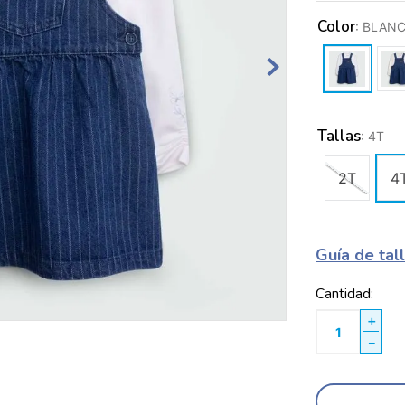
Color
:
BLAN
Tallas
:
4T
2T
4
Guía de tal
Cantidad
＋
－