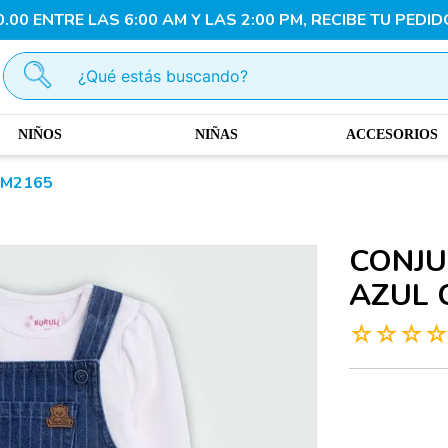
00 ENTRE LAS 6:00 AM Y LAS 2:00 PM, RECIBE TU PEDID
¿Qué estás buscando?
NIÑOS
NIÑAS
ACCESORIOS
 M2165
CONJU
AZUL 
☆
☆
☆