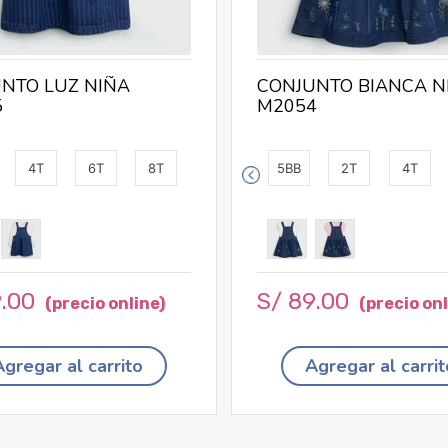
NTO LUZ NIÑA
CONJUNTO BIANCA N
5
M2054
4T
6T
8T
5BB
2T
4T
9
.
00
S/
89
.
00
Agregar al carrito
Agregar al carrit