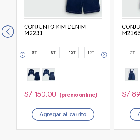
CONJUNTO KIM DENIM
CONJU
M2231
M216
6T
8T
10T
12T
2T
S/
150
.
00
S/
8
Agregar al carrito