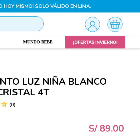
O HOY MISMO! SOLO VÁLIDO EN LIMA.
¡OFERTAS iNVIERNO!
MUNDO BEBE
NTO LUZ NIÑA BLANCO
CRISTAL 4T
☆
☆
(
0
)
S/
89
.
00