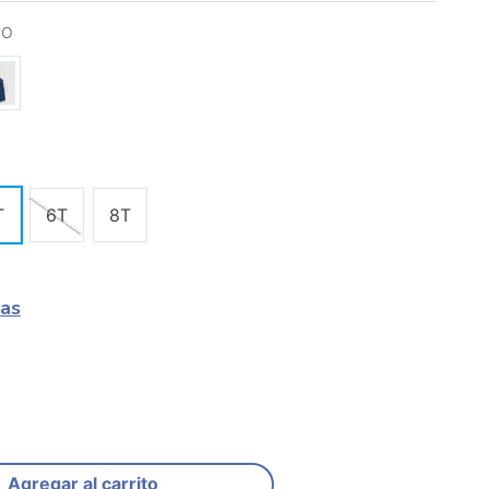
CO
T
6T
8T
las
Agregar al carrito