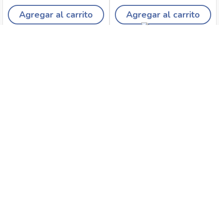
Agregar al carrito
Agregar al carrito
Recojo en tiendas
Envíos a domicilio
Canales de
Cambios y
atención
devoluciones
Síguenos en: