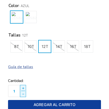
Color
:
AZUL
Tallas
:
12T
8T
10T
12T
14T
16T
18T
Guía de tallas
Cantidad
＋
－
AGREGAR AL CARRITO