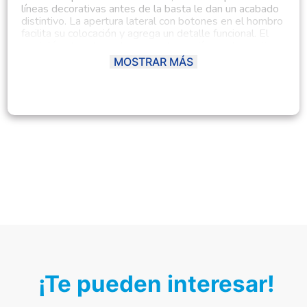
líneas decorativas antes de la basta le dan un acabado
distintivo. La apertura lateral con botones en el hombro
facilita su colocación y agrega un detalle funcional. El
pantalón, de color entero, cuenta con líneas decorativas
en los tobillos, mientras que el gorro lleva un diseño de
MOSTRAR MÁS
líneas variadas, complementando el look de manera
tierna y acogedora. Un conjunto que fusiona estilo,
comodidad y detalles divertidos para los más
pequeños.
¡Te pueden interesar!