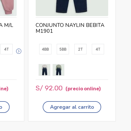
A M/L
CONJUNTO NAYLIN BEBITA
M1901
4T
4BB
5BB
2T
4T
S/
92
.
00
o
Agregar al carrito