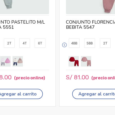
NTO PASTELITO M/L
CONJUNTO FLORENCI
A 5551
BEBITA 5547
2T
4T
6T
4BB
5BB
2T
8
.
00
S/
81
.
00
Agregar al carrito
Agregar al carrit