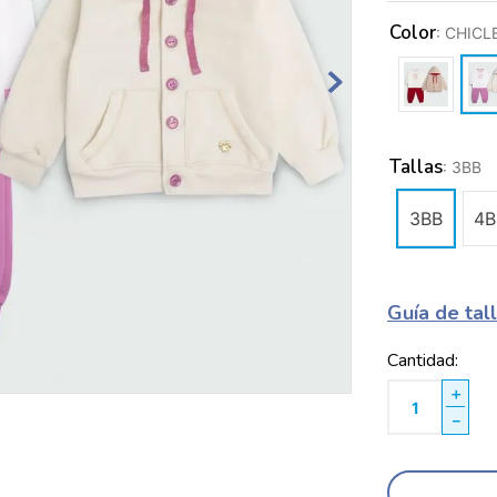
Color
:
CHICL
Tallas
:
3BB
3BB
4B
Guía de tal
Cantidad
＋
－