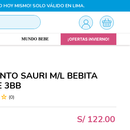
O HOY MISMO! SOLO VÁLIDO EN LIMA.
¡OFERTAS iNVIERNO!
MUNDO BEBE
NTO SAURI M/L BEBITA
E 3BB
☆
☆
(
0
)
S/
122
.
00