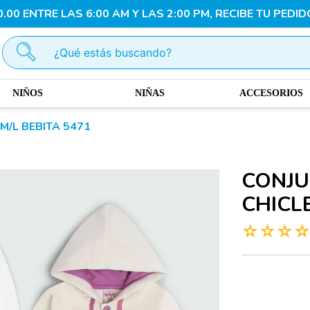
00 ENTRE LAS 6:00 AM Y LAS 2:00 PM, RECIBE TU PEDID
¿Qué estás buscando?
NIÑOS
NIÑAS
ACCESORIOS
M/L BEBITA 5471
CONJU
CHICL
☆
☆
☆