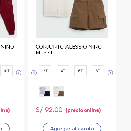
 NIÑO
CONJUNTO ALESSIO NIÑO
M1931
10T
2T
4T
6T
8T
S/
92
.
00
o
Agregar al carrito