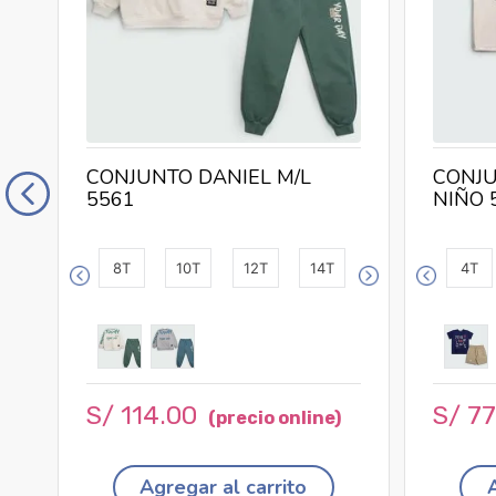
CONJUNTO DANIEL M/L
CONJU
5561
NIÑO 
8T
10T
12T
14T
4T
S/
114
.
00
S/
77
Agregar al carrito