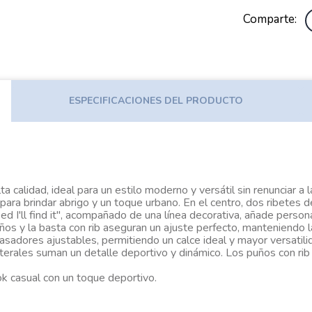
Comparte
ESPECIFICACIONES DEL PRODUCTO
a calidad, ideal para un estilo moderno y versátil sin renunciar a
para brindar abrigo y un toque urbano. En el centro, dos ribetes 
ed I'll find it", acompañado de una línea decorativa, añade persona
uños y la basta con rib aseguran un ajuste perfecto, manteniendo l
pasadores ajustables, permitiendo un calce ideal y mayor versatil
aterales suman un detalle deportivo y dinámico. Los puños con ri
ook casual con un toque deportivo.