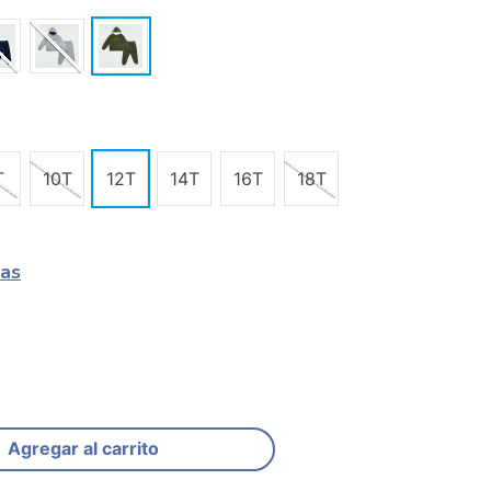
T
10T
12T
14T
16T
18T
las
Agregar al carrito