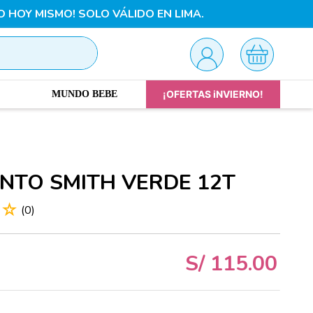
O HOY MISMO! SOLO VÁLIDO EN LIMA.
¡OFERTAS iNVIERNO!
MUNDO BEBE
NTO SMITH VERDE 12T
☆
☆
(
0
)
S/
115
.
00