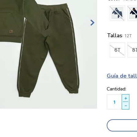
Tallas
:
12T
6T
8
Guía de tal
Cantidad
＋
－