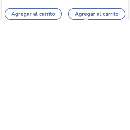
Agregar al carrito
Agregar al carrito
Recojo en tiendas
Envíos a domicilio
Canales de
Cambios y
atención
devoluciones
Síguenos en: