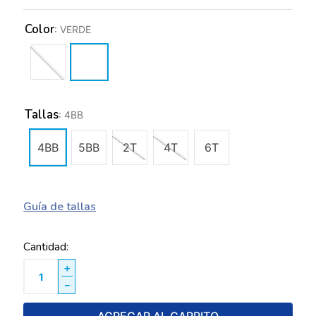
Color
:
VERDE
Tallas
:
4BB
4BB
5BB
2T
4T
6T
Guía de tallas
Cantidad
＋
－